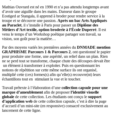
Mathias Ouvrard est né en 1990 et n’a pas attendu longtemps avant
d’avoir une aiguille dans les mains. Danseur dans le groupe
Eostiged ar Stangala, il apprend à broder pour rendre service à la
troupe et se découvre une passion.
Après un bac Arts Appliqués
au Paraclet
, il s’installe à Paris pour passer un
Diplôme des
Métiers d’Art textile, option broderie à l’École Duperré
. Il est
venu le temps d’un Workshop poétique partager son travail, sa
vision, son goût pour la matière…
Par des moyens variés les premières années du
DNMADE mention
GRAPHISME Parcours 1 & Parcours 2
, ont questionné le papier
pour produire une forme, une aspérité, un relief dans un plan. Rien
ne se perd tout se transforme, chaque chute des découpes devait être
un élément à transformer à exploiter. Puis en questionnant les
notions de répétition sur cette même surface ils ont organisé,
multiplié cette (ces) formes(s) afin qu’elle(s) recouvre(nt) leurs
échantillons tout en stimulant la vue et le toucher.
Travail prétexte à l’élaboration d’une
collection capsule pour une
marque d’ameublement
afin de proposer
l’identité visuelle
globale
de cette collection. Les étudiants ont conçu le
support
d’application web
de cette collection capsule, c’est à dire la page
d’accueil d’un mini-site (en responsive) consacré exclusivement au
lancement de cette ligne.