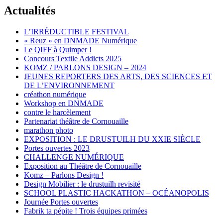
Actualités
L’IRRÉDUCTIBLE FESTIVAL
« Reuz » en DNMADE Numérique
Le QIFF à Quimper !
Concours Textile Addicts 2025
KOMZ / PARLONS DESIGN – 2024
JEUNES REPORTERS DES ARTS, DES SCIENCES ET
DE L’ENVIRONNEMENT
créathon numérique
Workshop en DNMADE
contre le harcèlement
Partenariat théâtre de Cornouaille
marathon photo
EXPOSITION : LE DRUSTUILH DU XXIE SIÈCLE
Portes ouvertes 2023
CHALLENGE NUMÉRIQUE
Exposition au Théâtre de Cornouaille
Komz – Parlons Design !
Design Mobilier : le drustuilh revisité
SCHOOL PLASTIC HACKATHON – OCÉANOPOLIS
Journée Portes ouvertes
Fabrik ta pépite ! Trois équipes primées